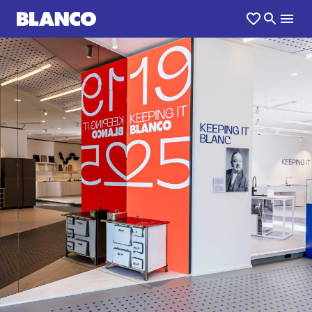
1
0
/