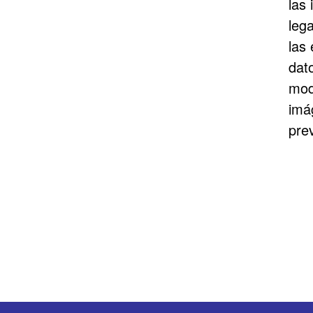
las
leg
las
dato
modi
imá
prev