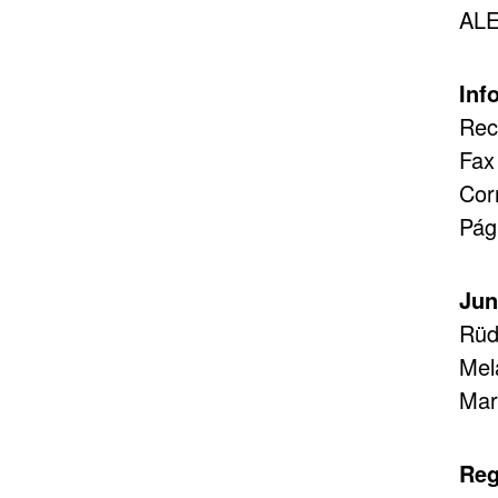
AL
Inf
Rec
Fax
Cor
Pág
Jun
Rüd
Mel
Mar
Reg