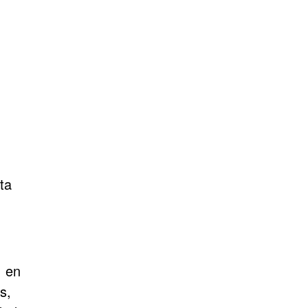
ta
, en
s,