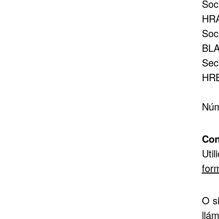
Soc
HRA
Soc
BLA
Sec
HRB
Núm
Con
Util
for
O si
llá