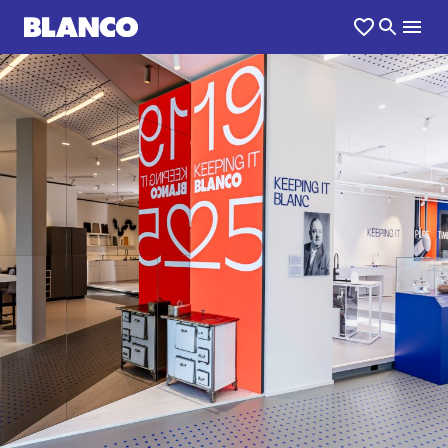
1
0
/